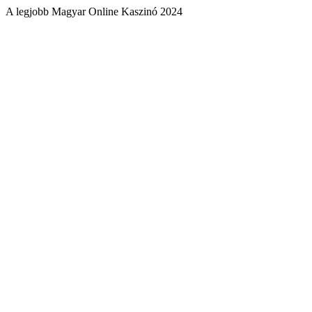
A legjobb Magyar Online Kaszinó 2024