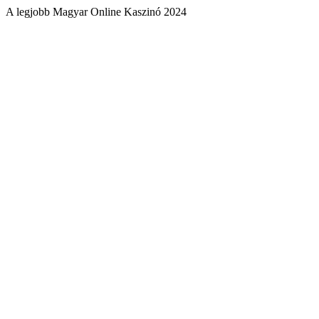
A legjobb Magyar Online Kaszinó 2024