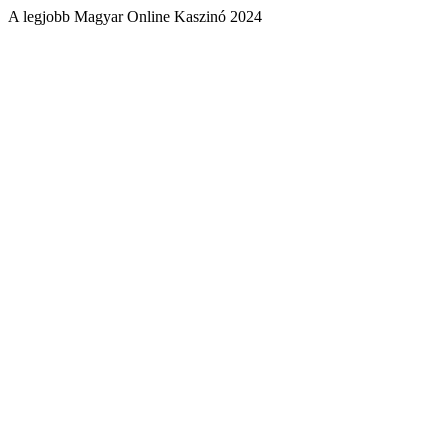
A legjobb Magyar Online Kaszinó 2024