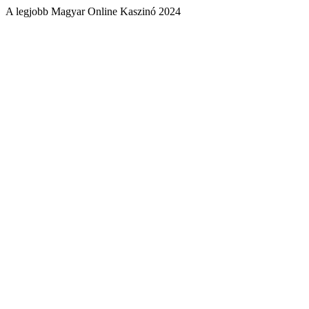
A legjobb Magyar Online Kaszinó 2024