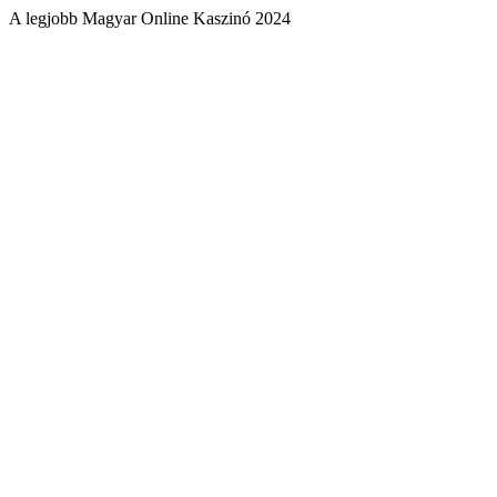
A legjobb Magyar Online Kaszinó 2024