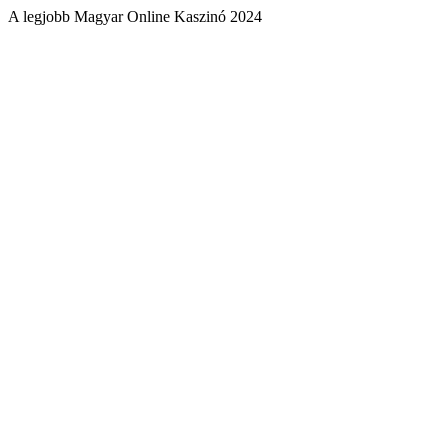
A legjobb Magyar Online Kaszinó 2024