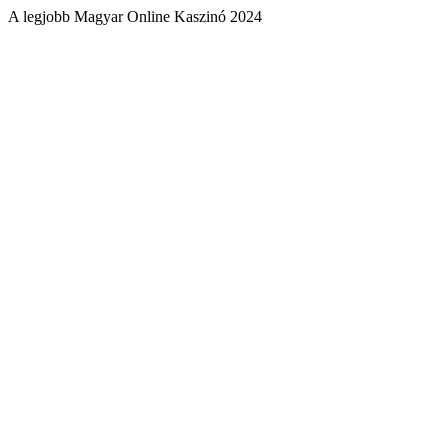
A legjobb Magyar Online Kaszinó 2024